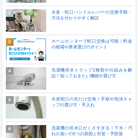
水道・蛇口ハンドルレバーの交換手順・
2
方法を分かりやすく解説
ホームセンターで蛇口交換は可能！料金
3
の相場や業者選びのポイント
洗濯機排水トラップ2種類や仕組みを解
4
説！知っておきたい機能や選び方
水道蛇口の先だけ交換！手順や泡沫キャ
5
ップの選び方・手入れ
洗濯機の排水口がくさすぎる！下水・汚
6
れの臭いの5つの原因と対策・予防策