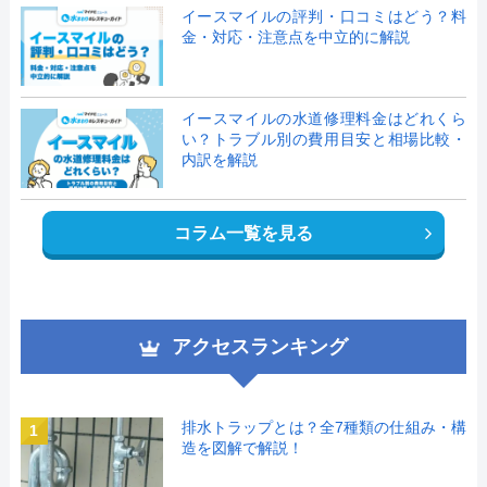
イースマイルの評判・口コミはどう？料
金・対応・注意点を中立的に解説
イースマイルの水道修理料金はどれくら
い？トラブル別の費用目安と相場比較・
内訳を解説
コラム一覧を見る
アクセスランキング
排水トラップとは？全7種類の仕組み・構
1
造を図解で解説！