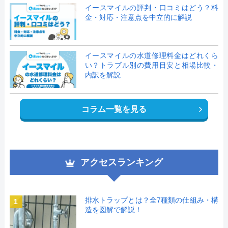
イースマイルの評判・口コミはどう？料
金・対応・注意点を中立的に解説
イースマイルの水道修理料金はどれくら
い？トラブル別の費用目安と相場比較・
内訳を解説
コラム一覧を見る
アクセスランキング
排水トラップとは？全7種類の仕組み・構
1
造を図解で解説！