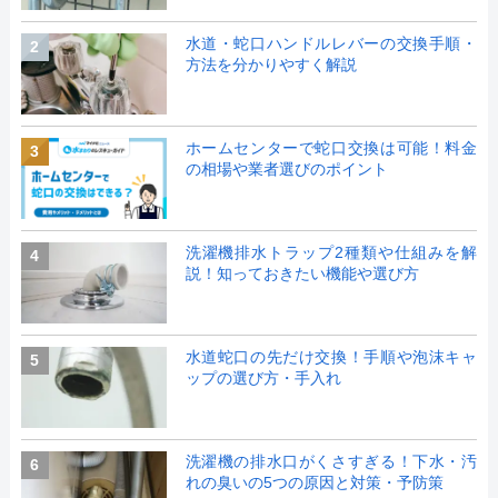
水道・蛇口ハンドルレバーの交換手順・
2
方法を分かりやすく解説
ホームセンターで蛇口交換は可能！料金
3
の相場や業者選びのポイント
洗濯機排水トラップ2種類や仕組みを解
4
説！知っておきたい機能や選び方
水道蛇口の先だけ交換！手順や泡沫キャ
5
ップの選び方・手入れ
洗濯機の排水口がくさすぎる！下水・汚
6
れの臭いの5つの原因と対策・予防策