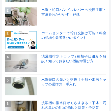
水道・蛇口ハンドルレバーの交換手順・
2
方法を分かりやすく解説
ホームセンターで蛇口交換は可能！料金
3
の相場や業者選びのポイント
洗濯機排水トラップ2種類や仕組みを解
4
説！知っておきたい機能や選び方
水道蛇口の先だけ交換！手順や泡沫キャ
5
ップの選び方・手入れ
洗濯機の排水口がくさすぎる！下水・汚
6
れの臭いの5つの原因と対策・予防策