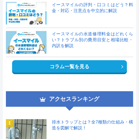
イースマイルの評判・口コミはどう？料
金・対応・注意点を中立的に解説
イースマイルの水道修理料金はどれくら
い？トラブル別の費用目安と相場比較・
内訳を解説
コラム一覧を見る
アクセスランキング
排水トラップとは？全7種類の仕組み・構
1
造を図解で解説！