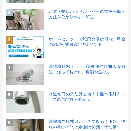
水道・蛇口ハンドルレバーの交換手順・
2
方法を分かりやすく解説
ホームセンターで蛇口交換は可能！料金
3
の相場や業者選びのポイント
洗濯機排水トラップ2種類や仕組みを解
4
説！知っておきたい機能や選び方
水道蛇口の先だけ交換！手順や泡沫キャ
5
ップの選び方・手入れ
洗濯機の排水口がくさすぎる！下水・汚
6
れの臭いの5つの原因と対策・予防策