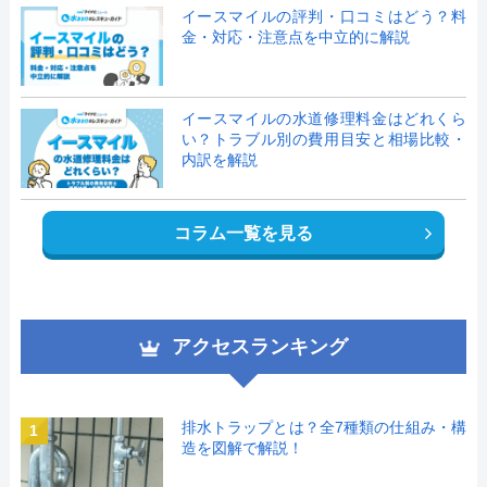
イースマイルの評判・口コミはどう？料
金・対応・注意点を中立的に解説
イースマイルの水道修理料金はどれくら
い？トラブル別の費用目安と相場比較・
内訳を解説
コラム一覧を見る
アクセスランキング
排水トラップとは？全7種類の仕組み・構
1
造を図解で解説！