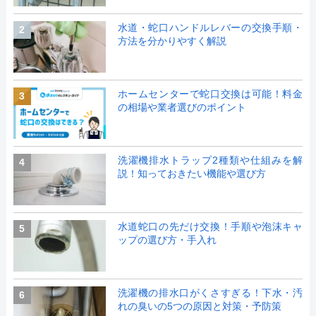
水道・蛇口ハンドルレバーの交換手順・
2
方法を分かりやすく解説
ホームセンターで蛇口交換は可能！料金
3
の相場や業者選びのポイント
洗濯機排水トラップ2種類や仕組みを解
4
説！知っておきたい機能や選び方
水道蛇口の先だけ交換！手順や泡沫キャ
5
ップの選び方・手入れ
洗濯機の排水口がくさすぎる！下水・汚
6
れの臭いの5つの原因と対策・予防策