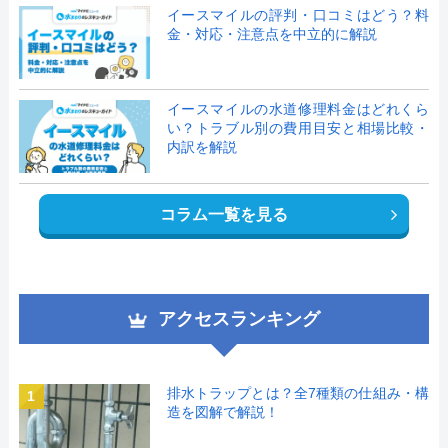
イースマイルの評判・口コミはどう？料
金・対応・注意点を中立的に解説
イースマイルの水道修理料金はどれくら
い？トラブル別の費用目安と相場比較・
内訳を解説
コラム一覧を見る
アクセスランキング
排水トラップとは？全7種類の仕組み・構
1
造を図解で解説！