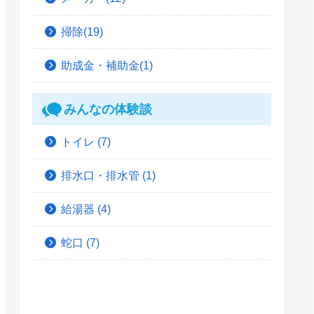
掃除(19)
助成金・補助金(1)
みんなの体験談
トイレ
(7)
排水口・排水管
(1)
給湯器
(4)
蛇口
(7)