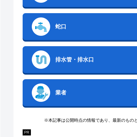
蛇口
排水管・排水口
業者
※本記事は公開時点の情報であり、最新のもの
PR