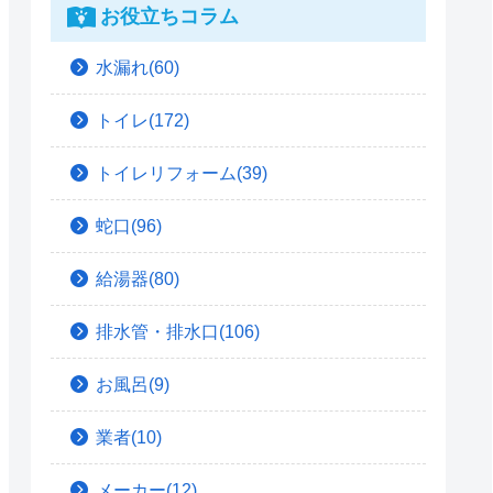
お役立ちコラム
水漏れ(60)
トイレ(172)
トイレリフォーム(39)
蛇口(96)
給湯器(80)
排水管・排水口(106)
お風呂(9)
業者(10)
メーカー(12)