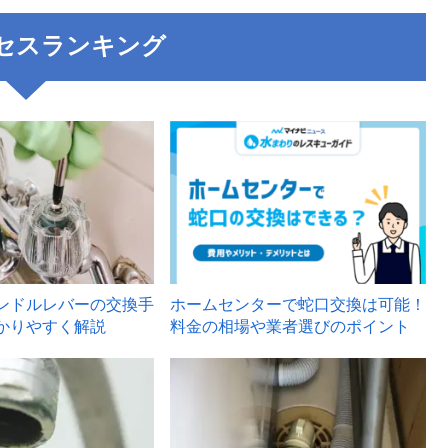
セスランキング
3
ンドルレバーの交換手
ホームセンターで蛇口交換は可能！
かりやすく解説
料金の相場や業者選びのポイント
6