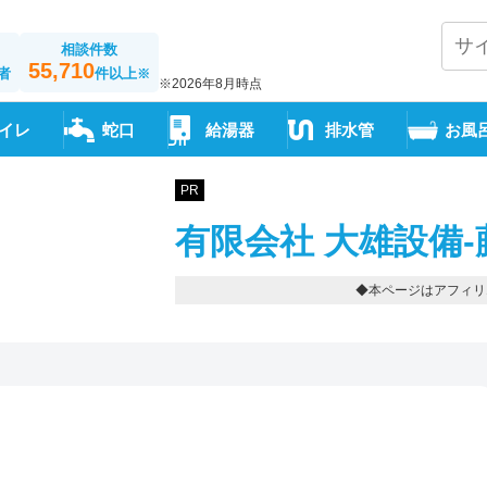
相談件数
55,710
者
件以上
※
※2026年8月時点
イレ
蛇口
給湯器
排水管
お風
PR
有限会社 大雄設備-
◆本ページはアフィリ