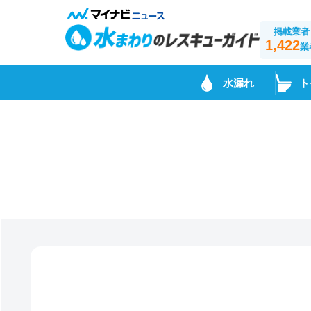
掲載業者
1,422
業
水漏れ
ト