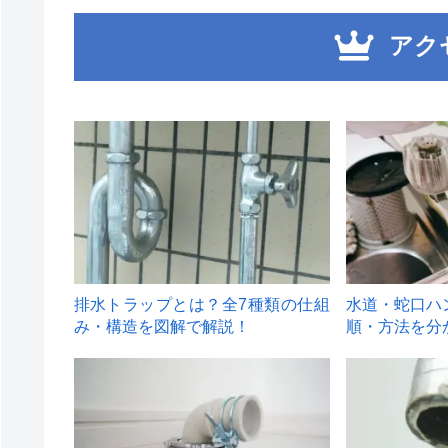
アク
1
2
排水トラップとは？全7種類の仕組
水道・蛇口ハ
み・構造を図解で解説！
順・方法を分
4
5