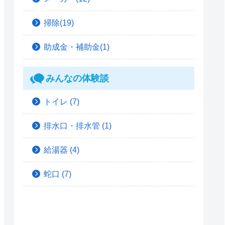
掃除(19)
助成金・補助金(1)
みんなの体験談
トイレ
(7)
排水口・排水管
(1)
給湯器
(4)
蛇口
(7)