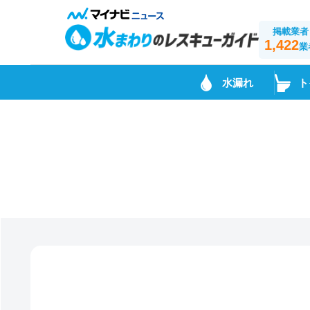
掲載業者
1,422
業
水漏れ
ト