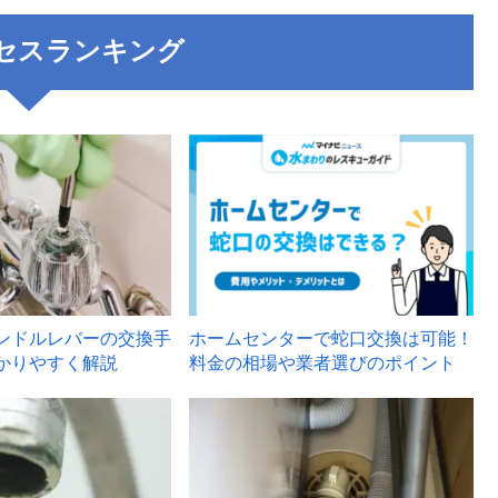
セスランキング
3
ンドルレバーの交換手
ホームセンターで蛇口交換は可能！
かりやすく解説
料金の相場や業者選びのポイント
6