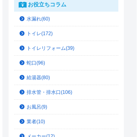
お役立ちコラム
水漏れ(60)
トイレ(172)
トイレリフォーム(39)
蛇口(96)
給湯器(80)
排水管・排水口(106)
お風呂(9)
業者(10)
メーカー(12)