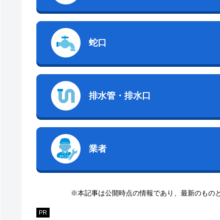
蛇口
排水管・排水口
業者
※本記事は公開時点の情報であり、最新のもの
PR