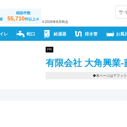
相談件数
55,710
者
件以上
※
※2026年8月時点
イレ
蛇口
給湯器
排水管
お風
PR
有限会社 大角興業-
◆本ページはアフィリ