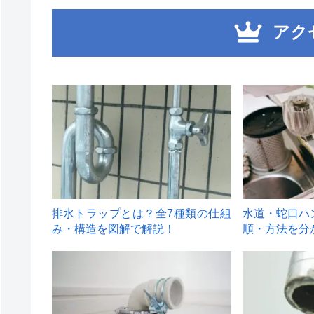
アク
1
2
排水トラップとは？全7種類の仕組
水道・蛇口ハ
み・構造を図解で解説！
順・方法を分
4
5