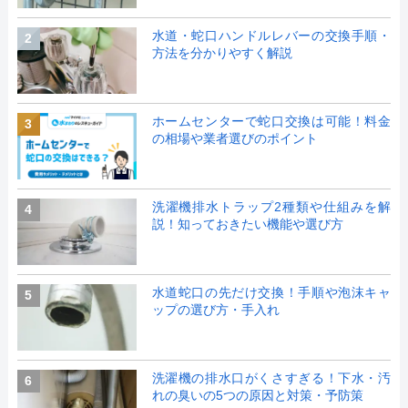
水道・蛇口ハンドルレバーの交換手順・
2
方法を分かりやすく解説
ホームセンターで蛇口交換は可能！料金
3
の相場や業者選びのポイント
洗濯機排水トラップ2種類や仕組みを解
4
説！知っておきたい機能や選び方
水道蛇口の先だけ交換！手順や泡沫キャ
5
ップの選び方・手入れ
洗濯機の排水口がくさすぎる！下水・汚
6
れの臭いの5つの原因と対策・予防策