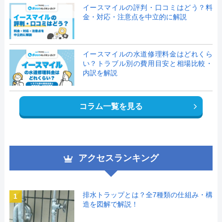
イースマイルの評判・口コミはどう？料
金・対応・注意点を中立的に解説
イースマイルの水道修理料金はどれくら
い？トラブル別の費用目安と相場比較・
内訳を解説
コラム一覧を見る
アクセスランキング
排水トラップとは？全7種類の仕組み・構
1
造を図解で解説！