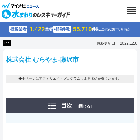
1,422
55,710
掲載業者
業者
相談件数
件以上
※2026年8月時点
PR
最終更新日： 2022.12.6
株式会社 むらやま-藤沢市
◆本ページはアフィリエイトプログラムによる収益を得ています。
目次
[閉じる]