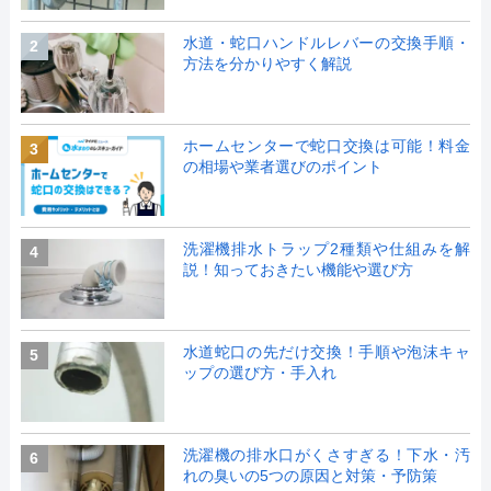
水道・蛇口ハンドルレバーの交換手順・
2
方法を分かりやすく解説
ホームセンターで蛇口交換は可能！料金
3
の相場や業者選びのポイント
洗濯機排水トラップ2種類や仕組みを解
4
説！知っておきたい機能や選び方
水道蛇口の先だけ交換！手順や泡沫キャ
5
ップの選び方・手入れ
洗濯機の排水口がくさすぎる！下水・汚
6
れの臭いの5つの原因と対策・予防策