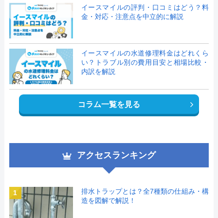
イースマイルの評判・口コミはどう？料
金・対応・注意点を中立的に解説
イースマイルの水道修理料金はどれくら
い？トラブル別の費用目安と相場比較・
内訳を解説
コラム一覧を見る
アクセスランキング
排水トラップとは？全7種類の仕組み・構
1
造を図解で解説！