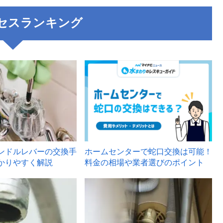
セスランキング
3
ンドルレバーの交換手
ホームセンターで蛇口交換は可能！
かりやすく解説
料金の相場や業者選びのポイント
6