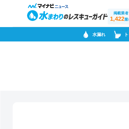
掲載業者
1,422
業
水漏れ
ト