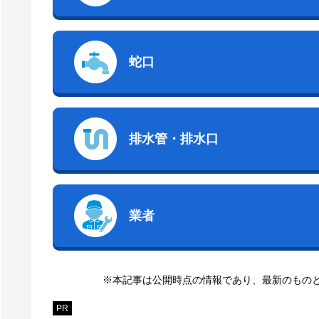
蛇口
排水管・排水口
業者
※本記事は公開時点の情報であり、最新のもの
PR