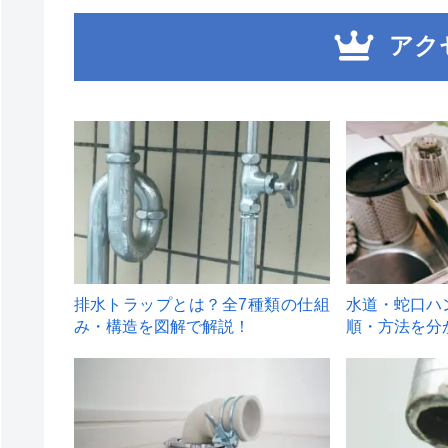
アク
1
2
排水トラップとは？全7種類の仕組
水道・蛇口ハ
み・構造を図解で解説！
順・方法を分
4
5