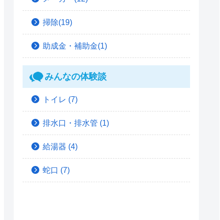
掃除(19)
助成金・補助金(1)
みんなの体験談
トイレ
(7)
排水口・排水管
(1)
給湯器
(4)
蛇口
(7)