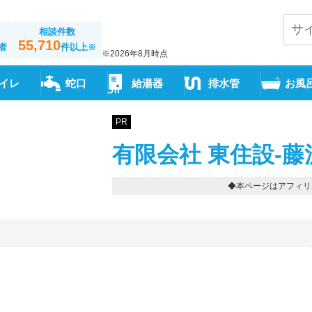
相談件数
55,710
者
件以上
※
※2026年8月時点
イレ
蛇口
給湯器
排水管
お風
PR
有限会社 東住設-藤
◆本ページはアフィリ