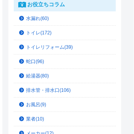
お役立ちコラム
水漏れ(60)
トイレ(172)
トイレリフォーム(39)
蛇口(96)
給湯器(80)
排水管・排水口(106)
お風呂(9)
業者(10)
メーカー(12)