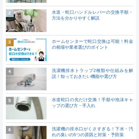
水道・蛇口ハンドルレバーの交換手順・
2
方法を分かりやすく解説
ホームセンターで蛇口交換は可能！料金
3
の相場や業者選びのポイント
洗濯機排水トラップ2種類や仕組みを解
4
説！知っておきたい機能や選び方
水道蛇口の先だけ交換！手順や泡沫キャ
5
ップの選び方・手入れ
洗濯機の排水口がくさすぎる！下水・汚
6
れの臭いの5つの原因と対策・予防策