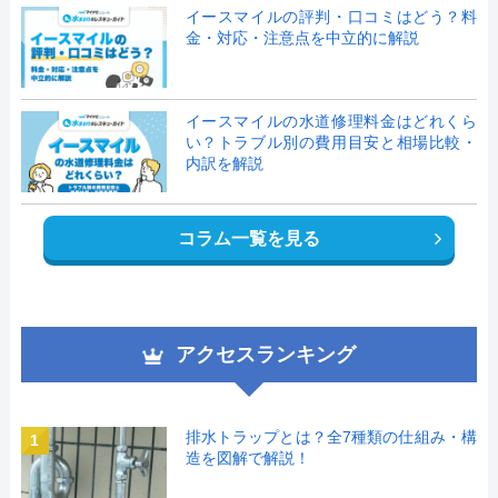
イースマイルの評判・口コミはどう？料
金・対応・注意点を中立的に解説
イースマイルの水道修理料金はどれくら
い？トラブル別の費用目安と相場比較・
内訳を解説
コラム一覧を見る
アクセスランキング
排水トラップとは？全7種類の仕組み・構
1
造を図解で解説！