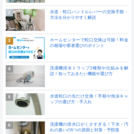
水道・蛇口ハンドルレバーの交換手順・
2
方法を分かりやすく解説
ホームセンターで蛇口交換は可能！料金
3
の相場や業者選びのポイント
洗濯機排水トラップ2種類や仕組みを解
4
説！知っておきたい機能や選び方
水道蛇口の先だけ交換！手順や泡沫キャ
5
ップの選び方・手入れ
洗濯機の排水口がくさすぎる！下水・汚
6
れの臭いの5つの原因と対策・予防策