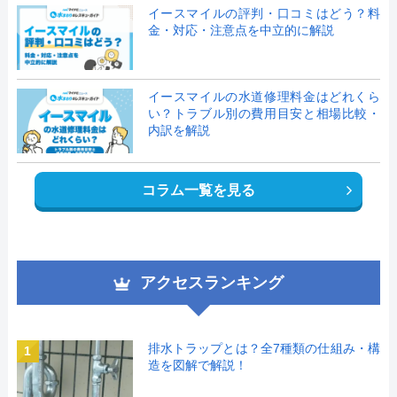
イースマイルの評判・口コミはどう？料
金・対応・注意点を中立的に解説
イースマイルの水道修理料金はどれくら
い？トラブル別の費用目安と相場比較・
内訳を解説
コラム一覧を見る
アクセスランキング
排水トラップとは？全7種類の仕組み・構
1
造を図解で解説！