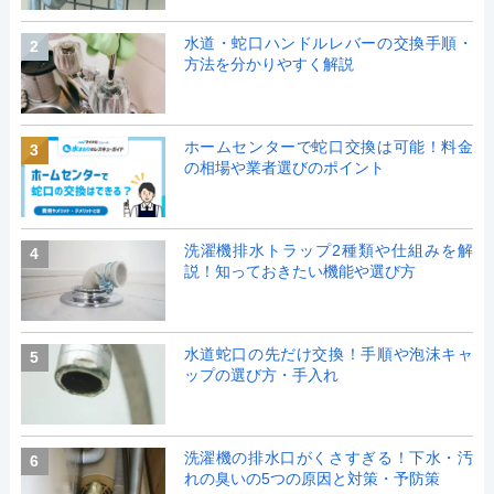
水道・蛇口ハンドルレバーの交換手順・
2
方法を分かりやすく解説
ホームセンターで蛇口交換は可能！料金
3
の相場や業者選びのポイント
洗濯機排水トラップ2種類や仕組みを解
4
説！知っておきたい機能や選び方
水道蛇口の先だけ交換！手順や泡沫キャ
5
ップの選び方・手入れ
洗濯機の排水口がくさすぎる！下水・汚
6
れの臭いの5つの原因と対策・予防策