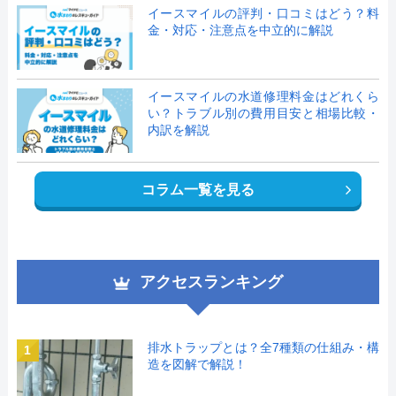
イースマイルの評判・口コミはどう？料
金・対応・注意点を中立的に解説
イースマイルの水道修理料金はどれくら
い？トラブル別の費用目安と相場比較・
内訳を解説
コラム一覧を見る
アクセスランキング
排水トラップとは？全7種類の仕組み・構
1
造を図解で解説！