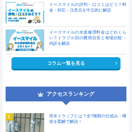
イースマイルの評判・口コミはどう？料
金・対応・注意点を中立的に解説
イースマイルの水道修理料金はどれくら
い？トラブル別の費用目安と相場比較・
内訳を解説
コラム一覧を見る
アクセスランキング
排水トラップとは？全7種類の仕組み・構
1
造を図解で解説！