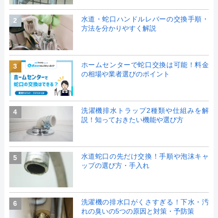
水道・蛇口ハンドルレバーの交換手順・
2
方法を分かりやすく解説
ホームセンターで蛇口交換は可能！料金
3
の相場や業者選びのポイント
洗濯機排水トラップ2種類や仕組みを解
4
説！知っておきたい機能や選び方
水道蛇口の先だけ交換！手順や泡沫キャ
5
ップの選び方・手入れ
洗濯機の排水口がくさすぎる！下水・汚
6
れの臭いの5つの原因と対策・予防策