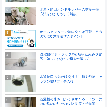
水道・蛇口ハンドルレバーの交換手順・
2
方法を分かりやすく解説
ホームセンターで蛇口交換は可能！料金
3
の相場や業者選びのポイント
洗濯機排水トラップ2種類や仕組みを解
4
説！知っておきたい機能や選び方
水道蛇口の先だけ交換！手順や泡沫キャ
5
ップの選び方・手入れ
洗濯機の排水口がくさすぎる！下水・汚
6
れの臭いの5つの原因と対策・予防策