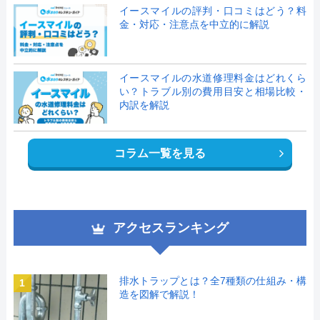
イースマイルの評判・口コミはどう？料
金・対応・注意点を中立的に解説
イースマイルの水道修理料金はどれくら
い？トラブル別の費用目安と相場比較・
内訳を解説
コラム一覧を見る
アクセスランキング
排水トラップとは？全7種類の仕組み・構
1
造を図解で解説！