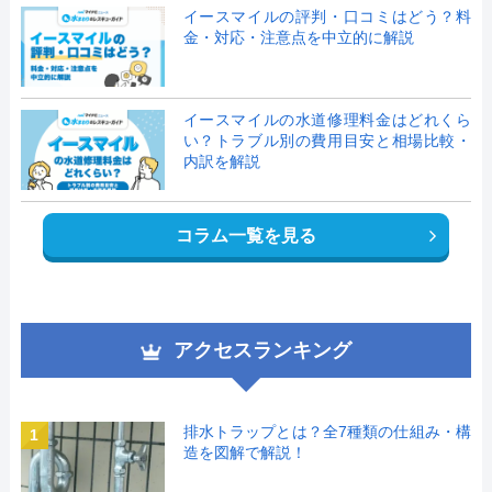
イースマイルの評判・口コミはどう？料
金・対応・注意点を中立的に解説
イースマイルの水道修理料金はどれくら
い？トラブル別の費用目安と相場比較・
内訳を解説
コラム一覧を見る
アクセスランキング
排水トラップとは？全7種類の仕組み・構
1
造を図解で解説！