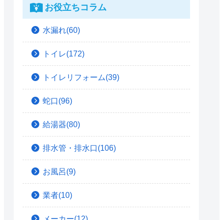
お役立ちコラム
水漏れ(60)
トイレ(172)
トイレリフォーム(39)
蛇口(96)
給湯器(80)
排水管・排水口(106)
お風呂(9)
業者(10)
メーカー(12)