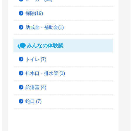
掃除(19)
助成金・補助金(1)
みんなの体験談
トイレ
(7)
排水口・排水管
(1)
給湯器
(4)
蛇口
(7)