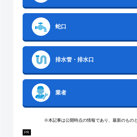
蛇口
排水管・排水口
業者
※本記事は公開時点の情報であり、最新のもの
PR