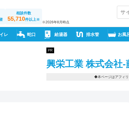
相談件数
55,710
者
件以上
※
※2026年8月時点
イレ
蛇口
給湯器
排水管
お風
PR
興栄工業 株式会社-
◆本ページはアフィリ