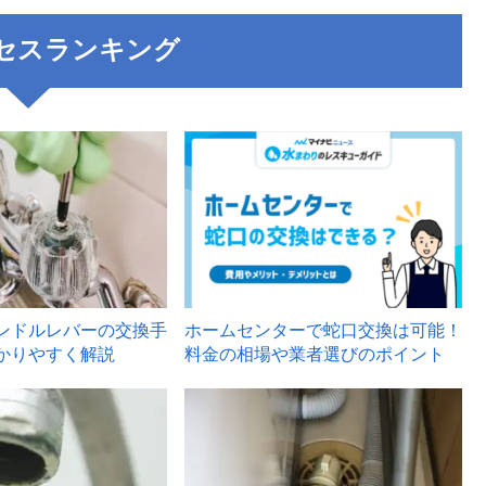
セスランキング
3
ンドルレバーの交換手
ホームセンターで蛇口交換は可能！
かりやすく解説
料金の相場や業者選びのポイント
6