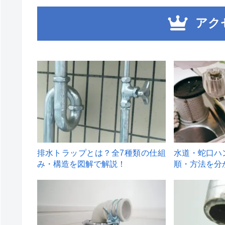
アク
1
2
排水トラップとは？全7種類の仕組
水道・蛇口ハ
み・構造を図解で解説！
順・方法を分
4
5