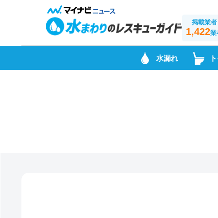
掲載業者
1,422
業
水漏れ
ト