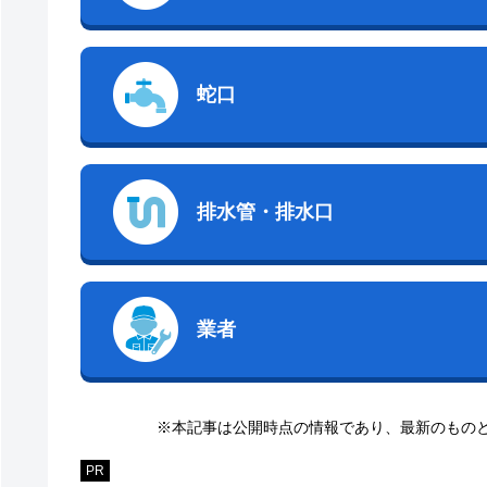
蛇口
排水管・排水口
業者
※本記事は公開時点の情報であり、最新のもの
PR