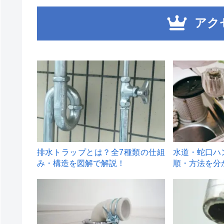
アク
1
2
排水トラップとは？全7種類の仕組
水道・蛇口ハ
み・構造を図解で解説！
順・方法を分
4
5