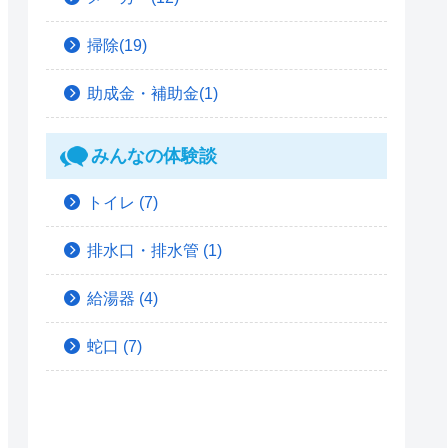
掃除(19)
助成金・補助金(1)
みんなの体験談
トイレ
(7)
排水口・排水管
(1)
給湯器
(4)
蛇口
(7)