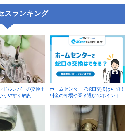
セスランキング
3
ンドルレバーの交換手
ホームセンターで蛇口交換は可能！
かりやすく解説
料金の相場や業者選びのポイント
6