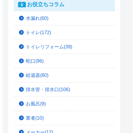
お役立ちコラム
水漏れ(60)
トイレ(172)
トイレリフォーム(39)
蛇口(96)
給湯器(80)
排水管・排水口(106)
お風呂(9)
業者(10)
メーカー(12)