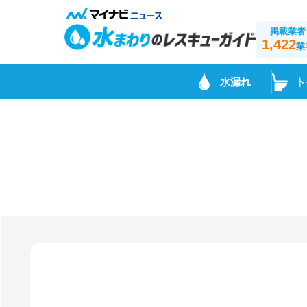
掲載業者
1,422
業
水漏れ
ト