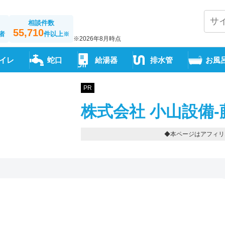
相談件数
55,710
者
件以上
※
※2026年8月時点
イレ
蛇口
給湯器
排水管
お風
PR
株式会社 小山設備-
◆本ページはアフィリ