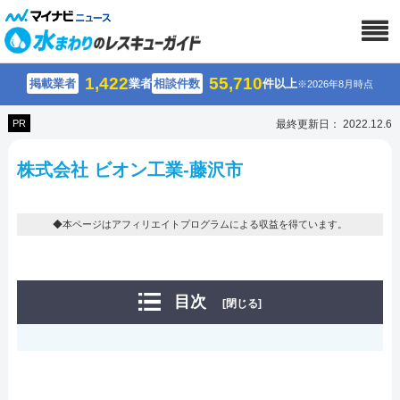
1,422
55,710
掲載業者
業者
相談件数
件以上
※2026年8月時点
PR
最終更新日： 2022.12.6
株式会社 ビオン工業-藤沢市
◆本ページはアフィリエイトプログラムによる収益を得ています。
目次
[閉じる]