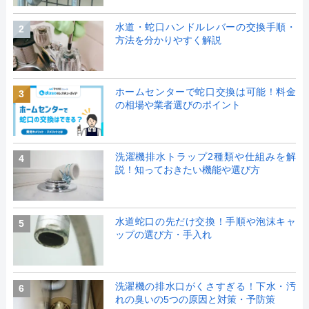
水道・蛇口ハンドルレバーの交換手順・
2
方法を分かりやすく解説
ホームセンターで蛇口交換は可能！料金
3
の相場や業者選びのポイント
洗濯機排水トラップ2種類や仕組みを解
4
説！知っておきたい機能や選び方
水道蛇口の先だけ交換！手順や泡沫キャ
5
ップの選び方・手入れ
洗濯機の排水口がくさすぎる！下水・汚
6
れの臭いの5つの原因と対策・予防策