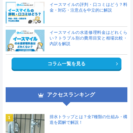
イースマイルの評判・口コミはどう？料
金・対応・注意点を中立的に解説
イースマイルの水道修理料金はどれくら
い？トラブル別の費用目安と相場比較・
内訳を解説
コラム一覧を見る
アクセスランキング
排水トラップとは？全7種類の仕組み・構
1
造を図解で解説！