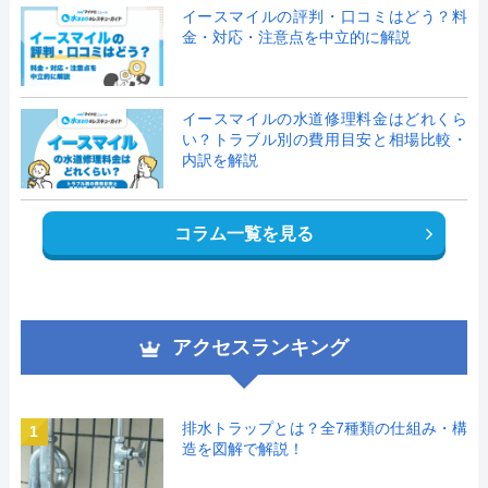
イースマイルの評判・口コミはどう？料
金・対応・注意点を中立的に解説
イースマイルの水道修理料金はどれくら
い？トラブル別の費用目安と相場比較・
内訳を解説
コラム一覧を見る
アクセスランキング
排水トラップとは？全7種類の仕組み・構
1
造を図解で解説！