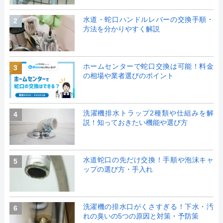
水道・蛇口ハンドルレバーの交換手順・
2
方法を分かりやすく解説
ホームセンターで蛇口交換は可能！料金
3
の相場や業者選びのポイント
洗濯機排水トラップ2種類や仕組みを解
4
説！知っておきたい機能や選び方
水道蛇口の先だけ交換！手順や泡沫キャ
5
ップの選び方・手入れ
洗濯機の排水口がくさすぎる！下水・汚
6
れの臭いの5つの原因と対策・予防策