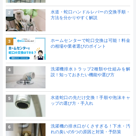
水道・蛇口ハンドルレバーの交換手順・
2
方法を分かりやすく解説
ホームセンターで蛇口交換は可能！料金
3
の相場や業者選びのポイント
洗濯機排水トラップ2種類や仕組みを解
4
説！知っておきたい機能や選び方
水道蛇口の先だけ交換！手順や泡沫キャ
5
ップの選び方・手入れ
洗濯機の排水口がくさすぎる！下水・汚
6
れの臭いの5つの原因と対策・予防策