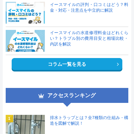
イースマイルの評判・口コミはどう？料
金・対応・注意点を中立的に解説
イースマイルの水道修理料金はどれくら
い？トラブル別の費用目安と相場比較・
内訳を解説
コラム一覧を見る
アクセスランキング
排水トラップとは？全7種類の仕組み・構
1
造を図解で解説！