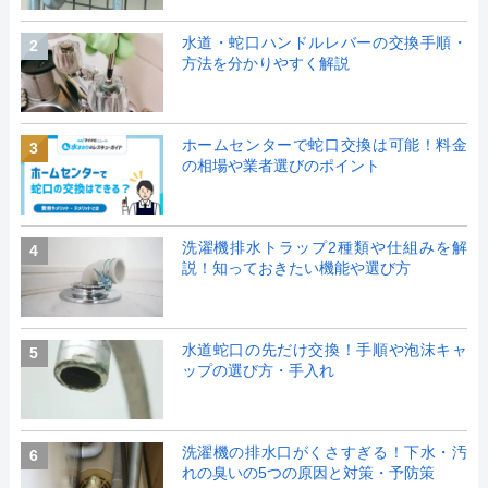
水道・蛇口ハンドルレバーの交換手順・
2
方法を分かりやすく解説
ホームセンターで蛇口交換は可能！料金
3
の相場や業者選びのポイント
洗濯機排水トラップ2種類や仕組みを解
4
説！知っておきたい機能や選び方
水道蛇口の先だけ交換！手順や泡沫キャ
5
ップの選び方・手入れ
洗濯機の排水口がくさすぎる！下水・汚
6
れの臭いの5つの原因と対策・予防策