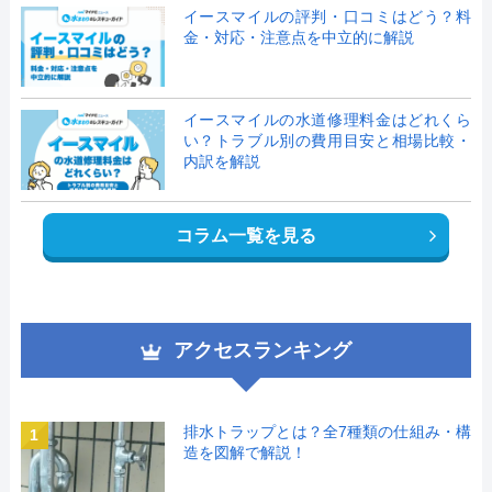
イースマイルの評判・口コミはどう？料
金・対応・注意点を中立的に解説
イースマイルの水道修理料金はどれくら
い？トラブル別の費用目安と相場比較・
内訳を解説
コラム一覧を見る
アクセスランキング
排水トラップとは？全7種類の仕組み・構
1
造を図解で解説！