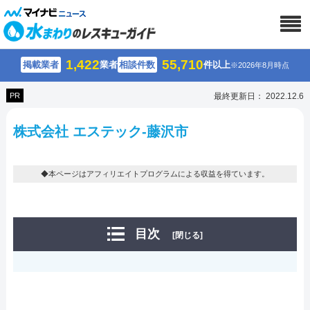
1,422
55,710
掲載業者
業者
相談件数
件以上
※2026年8月時点
PR
最終更新日： 2022.12.6
株式会社 エステック-藤沢市
◆本ページはアフィリエイトプログラムによる収益を得ています。
目次
[閉じる]