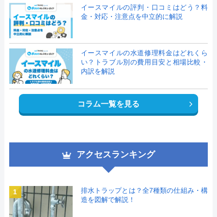
イースマイルの評判・口コミはどう？料
金・対応・注意点を中立的に解説
イースマイルの水道修理料金はどれくら
い？トラブル別の費用目安と相場比較・
内訳を解説
コラム一覧を見る
アクセスランキング
排水トラップとは？全7種類の仕組み・構
1
造を図解で解説！