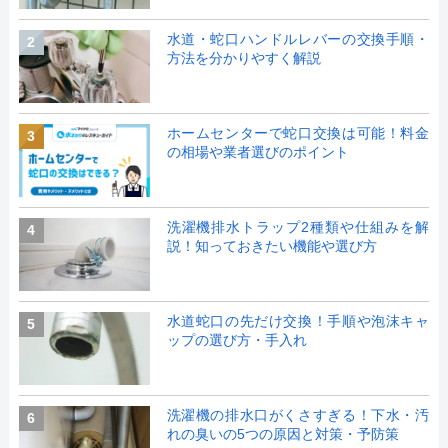
水道・蛇口ハンドルレバーの交換手順・
2
方法を分かりやすく解説
ホームセンターで蛇口交換は可能！料金
3
の相場や業者選びのポイント
洗濯機排水トラップ2種類や仕組みを解
4
説！知っておきたい機能や選び方
水道蛇口の先だけ交換！手順や泡沫キャ
5
ップの選び方・手入れ
洗濯機の排水口がくさすぎる！下水・汚
6
れの臭いの5つの原因と対策・予防策