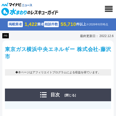
1,422
55,710
掲載業者
業者
相談件数
件以上
※2026年8月時点
PR
最終更新日： 2022.12.6
東京ガス横浜中央エネルギー 株式会社-藤沢
市
◆本ページはアフィリエイトプログラムによる収益を得ています。
目次
[閉じる]