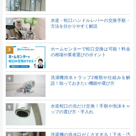
水道・蛇口ハンドルレバーの交換手順・
2
方法を分かりやすく解説
ホームセンターで蛇口交換は可能！料金
3
の相場や業者選びのポイント
洗濯機排水トラップ2種類や仕組みを解
4
説！知っておきたい機能や選び方
水道蛇口の先だけ交換！手順や泡沫キャ
5
ップの選び方・手入れ
洗濯機の排水口がくさすぎる！下水・汚
6