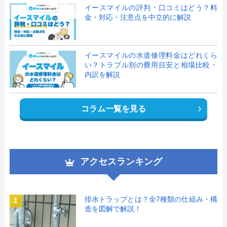
イースマイルの評判・口コミはどう？料
金・対応・注意点を中立的に解説
イースマイルの水道修理料金はどれくら
い？トラブル別の費用目安と相場比較・
内訳を解説
コラム一覧を見る
アクセスランキング
排水トラップとは？全7種類の仕組み・構
1
造を図解で解説！