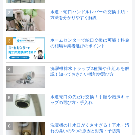
水道・蛇口ハンドルレバーの交換手順・
2
方法を分かりやすく解説
ホームセンターで蛇口交換は可能！料金
3
の相場や業者選びのポイント
洗濯機排水トラップ2種類や仕組みを解
4
説！知っておきたい機能や選び方
水道蛇口の先だけ交換！手順や泡沫キャ
5
ップの選び方・手入れ
洗濯機の排水口がくさすぎる！下水・汚
6
れの臭いの5つの原因と対策・予防策