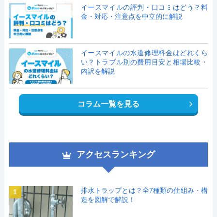
イースマイルの評判・口コミはどう？料
金・対応・注意点を中立的に解説
イースマイルの水道修理料金はどれくら
い？トラブル別の費用目安と相場比較・
内訳を解説
コラム一覧を見る
アクセスランキング
排水トラップとは？全7種類の仕組み・構
1
造を図解で解説！