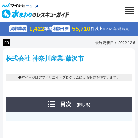
1,422
55,710
掲載業者
業者
相談件数
件以上
※2026年8月時点
PR
最終更新日： 2022.12.6
株式会社 神奈川産業-藤沢市
◆本ページはアフィリエイトプログラムによる収益を得ています。
目次
[閉じる]