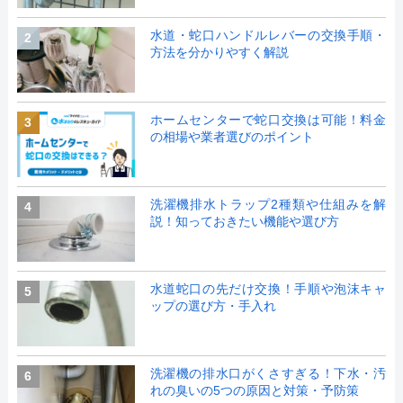
水道・蛇口ハンドルレバーの交換手順・
2
方法を分かりやすく解説
ホームセンターで蛇口交換は可能！料金
3
の相場や業者選びのポイント
洗濯機排水トラップ2種類や仕組みを解
4
説！知っておきたい機能や選び方
水道蛇口の先だけ交換！手順や泡沫キャ
5
ップの選び方・手入れ
洗濯機の排水口がくさすぎる！下水・汚
6
れの臭いの5つの原因と対策・予防策