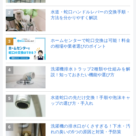
水道・蛇口ハンドルレバーの交換手順・
2
方法を分かりやすく解説
ホームセンターで蛇口交換は可能！料金
3
の相場や業者選びのポイント
洗濯機排水トラップ2種類や仕組みを解
4
説！知っておきたい機能や選び方
水道蛇口の先だけ交換！手順や泡沫キャ
5
ップの選び方・手入れ
洗濯機の排水口がくさすぎる！下水・汚
6
れの臭いの5つの原因と対策・予防策