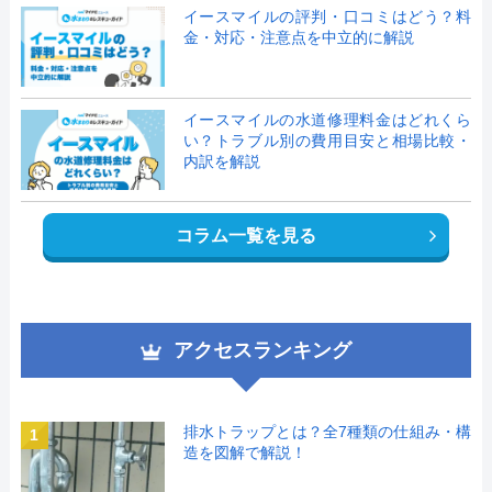
イースマイルの評判・口コミはどう？料
金・対応・注意点を中立的に解説
イースマイルの水道修理料金はどれくら
い？トラブル別の費用目安と相場比較・
内訳を解説
コラム一覧を見る
アクセスランキング
排水トラップとは？全7種類の仕組み・構
1
造を図解で解説！