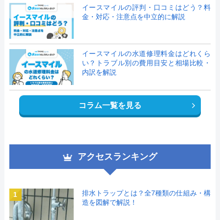
イースマイルの評判・口コミはどう？料
金・対応・注意点を中立的に解説
イースマイルの水道修理料金はどれくら
い？トラブル別の費用目安と相場比較・
内訳を解説
コラム一覧を見る
アクセスランキング
排水トラップとは？全7種類の仕組み・構
1
造を図解で解説！