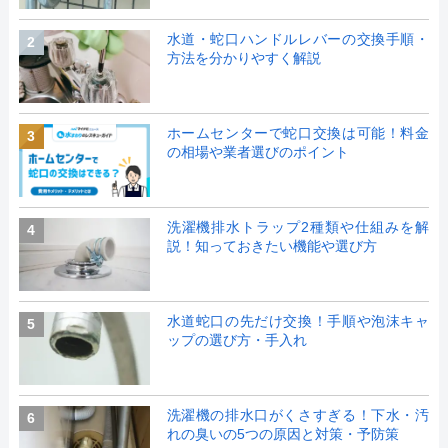
水道・蛇口ハンドルレバーの交換手順・
2
方法を分かりやすく解説
ホームセンターで蛇口交換は可能！料金
3
の相場や業者選びのポイント
洗濯機排水トラップ2種類や仕組みを解
4
説！知っておきたい機能や選び方
水道蛇口の先だけ交換！手順や泡沫キャ
5
ップの選び方・手入れ
洗濯機の排水口がくさすぎる！下水・汚
6
れの臭いの5つの原因と対策・予防策