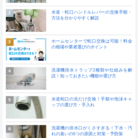
水道・蛇口ハンドルレバーの交換手順・
2
方法を分かりやすく解説
ホームセンターで蛇口交換は可能！料金
3
の相場や業者選びのポイント
洗濯機排水トラップ2種類や仕組みを解
4
説！知っておきたい機能や選び方
水道蛇口の先だけ交換！手順や泡沫キャ
5
ップの選び方・手入れ
洗濯機の排水口がくさすぎる！下水・汚
6
れの臭いの5つの原因と対策・予防策