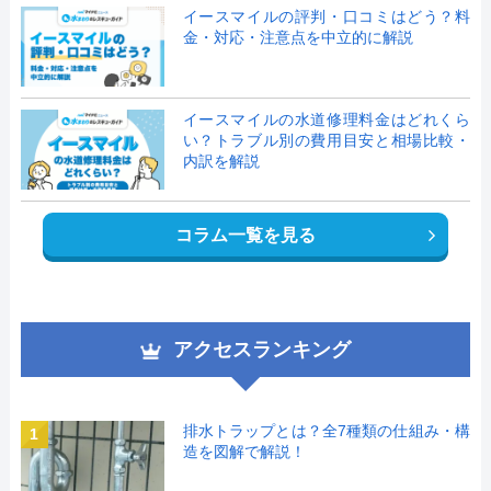
イースマイルの評判・口コミはどう？料
金・対応・注意点を中立的に解説
イースマイルの水道修理料金はどれくら
い？トラブル別の費用目安と相場比較・
内訳を解説
コラム一覧を見る
アクセスランキング
排水トラップとは？全7種類の仕組み・構
1
造を図解で解説！