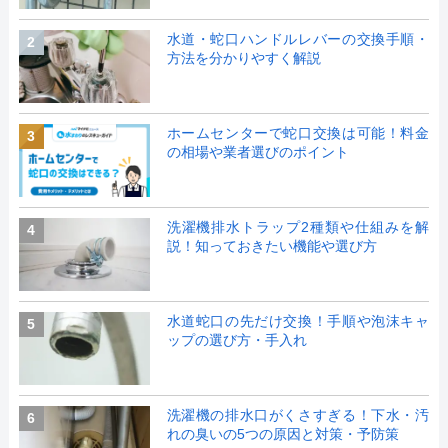
水道・蛇口ハンドルレバーの交換手順・
2
方法を分かりやすく解説
ホームセンターで蛇口交換は可能！料金
3
の相場や業者選びのポイント
洗濯機排水トラップ2種類や仕組みを解
4
説！知っておきたい機能や選び方
水道蛇口の先だけ交換！手順や泡沫キャ
5
ップの選び方・手入れ
洗濯機の排水口がくさすぎる！下水・汚
6
れの臭いの5つの原因と対策・予防策