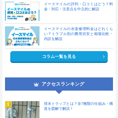
イースマイルの評判・口コミはどう？料
金・対応・注意点を中立的に解説
イースマイルの水道修理料金はどれくら
い？トラブル別の費用目安と相場比較・
内訳を解説
コラム一覧を見る
アクセスランキング
排水トラップとは？全7種類の仕組み・構
1
造を図解で解説！