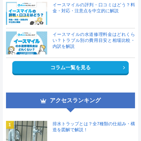
イースマイルの評判・口コミはどう？料
金・対応・注意点を中立的に解説
イースマイルの水道修理料金はどれくら
い？トラブル別の費用目安と相場比較・
内訳を解説
コラム一覧を見る
アクセスランキング
排水トラップとは？全7種類の仕組み・構
1
造を図解で解説！