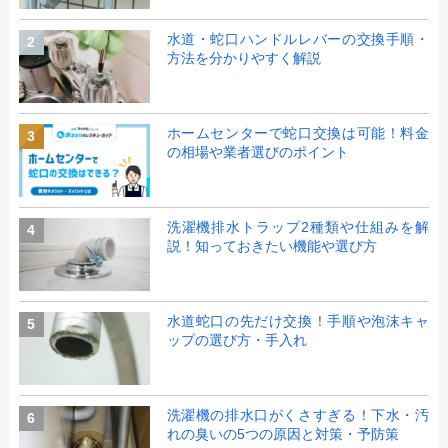
水道・蛇口ハンドルレバーの交換手順・
2
方法を分かりやすく解説
ホームセンターで蛇口交換は可能！料金
3
の相場や業者選びのポイント
洗濯機排水トラップ2種類や仕組みを解
4
説！知っておきたい機能や選び方
水道蛇口の先だけ交換！手順や泡沫キャ
5
ップの選び方・手入れ
洗濯機の排水口がくさすぎる！下水・汚
6
れの臭いの5つの原因と対策・予防策