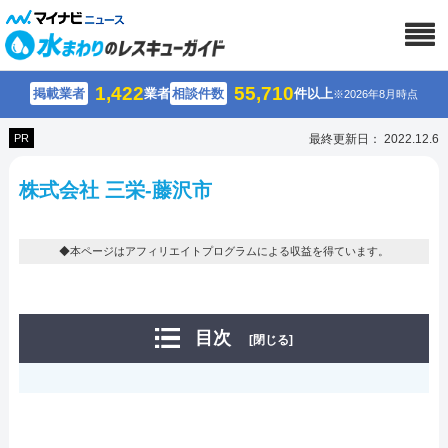
1,422
55,710
掲載業者
業者
相談件数
件以上
※2026年8月時点
PR
最終更新日： 2022.12.6
株式会社 三栄-藤沢市
◆本ページはアフィリエイトプログラムによる収益を得ています。
目次
[閉じる]