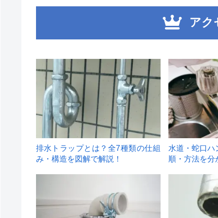
アク
1
2
排水トラップとは？全7種類の仕組
水道・蛇口ハ
み・構造を図解で解説！
順・方法を分
4
5