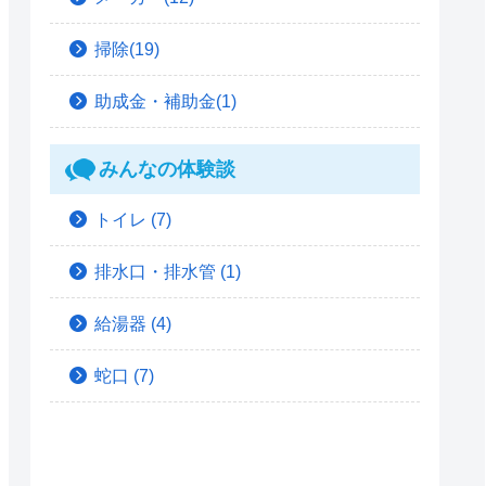
掃除(19)
助成金・補助金(1)
みんなの体験談
トイレ
(7)
排水口・排水管
(1)
給湯器
(4)
蛇口
(7)