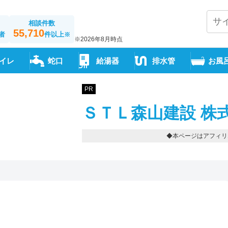
相談件数
55,710
者
件以上
※
※2026年8月時点
イレ
蛇口
給湯器
排水管
お風
PR
ＳＴＬ森山建設 株
◆本ページはアフィリ