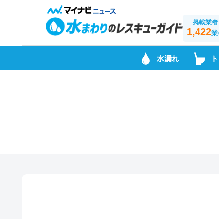
掲載業者
1,422
業
水漏れ
ト