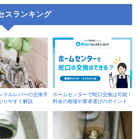
セスランキング
3
ンドルレバーの交換手
ホームセンターで蛇口交換は可能！
かりやすく解説
料金の相場や業者選びのポイント
6