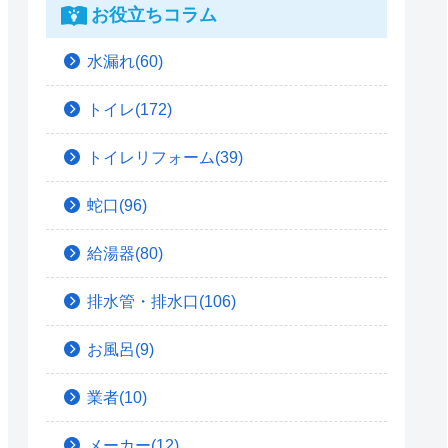
お役立ちコラム
水漏れ(60)
トイレ(172)
トイレリフォーム(39)
蛇口(96)
給湯器(80)
排水管・排水口(106)
お風呂(9)
業者(10)
メーカー(12)