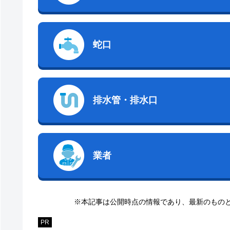
蛇口
排水管・排水口
業者
※本記事は公開時点の情報であり、最新のもの
PR