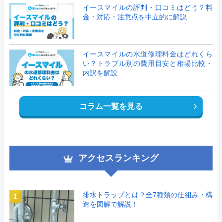
イースマイルの評判・口コミはどう？料
金・対応・注意点を中立的に解説
イースマイルの水道修理料金はどれくら
い？トラブル別の費用目安と相場比較・
内訳を解説
コラム一覧を見る
アクセスランキング
排水トラップとは？全7種類の仕組み・構
1
造を図解で解説！