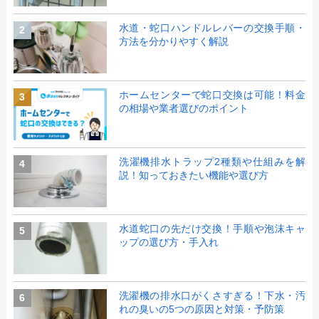
水道・蛇口ハンドルレバーの交換手順・
2
方法を分かりやすく解説
ホームセンターで蛇口交換は可能！料金
3
の相場や業者選びのポイント
洗濯機排水トラップ2種類や仕組みを解
4
説！知っておきたい機能や選び方
水道蛇口の先だけ交換！手順や泡沫キャ
5
ップの選び方・手入れ
洗濯機の排水口がくさすぎる！下水・汚
6
れの臭いの5つの原因と対策・予防策