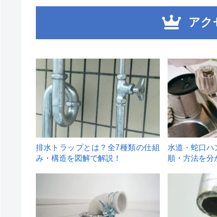
アク
1
2
排水トラップとは？全7種類の仕組
水道・蛇口ハ
み・構造を図解で解説！
順・方法を分
4
5