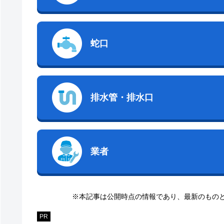
蛇口
排水管・排水口
業者
※本記事は公開時点の情報であり、最新のもの
PR