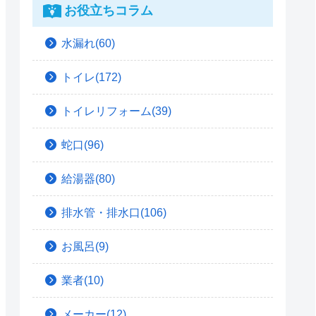
お役立ちコラム
水漏れ(60)
トイレ(172)
トイレリフォーム(39)
蛇口(96)
給湯器(80)
排水管・排水口(106)
お風呂(9)
業者(10)
メーカー(12)