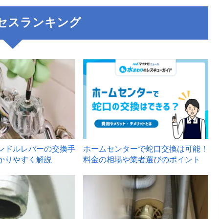
セスランキング
3
ンドルレバーの交換手
ホームセンターで蛇口交換は可能！
かりやすく解説
料金の相場や業者選びのポイント
6