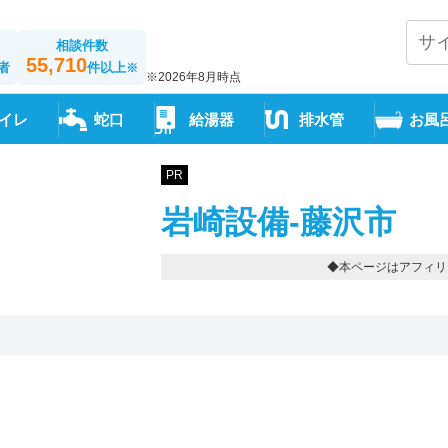
相談件数
55,710
者
件以上
※
※2026年8月時点
イレ
蛇口
給湯器
排水管
お風
PR
岩崎設備-藤沢市
◆本ページはアフィリ