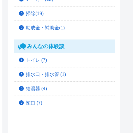
掃除(19)
助成金・補助金(1)
みんなの体験談
トイレ
(7)
排水口・排水管
(1)
給湯器
(4)
蛇口
(7)