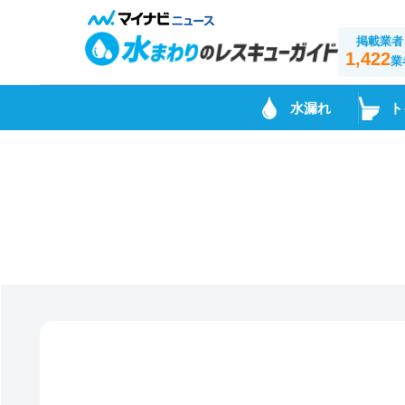
掲載業者
1,422
業
水漏れ
ト