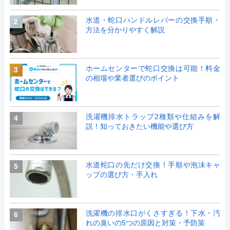
水道・蛇口ハンドルレバーの交換手順・
2
方法を分かりやすく解説
ホームセンターで蛇口交換は可能！料金
3
の相場や業者選びのポイント
洗濯機排水トラップ2種類や仕組みを解
4
説！知っておきたい機能や選び方
水道蛇口の先だけ交換！手順や泡沫キャ
5
ップの選び方・手入れ
洗濯機の排水口がくさすぎる！下水・汚
6
れの臭いの5つの原因と対策・予防策