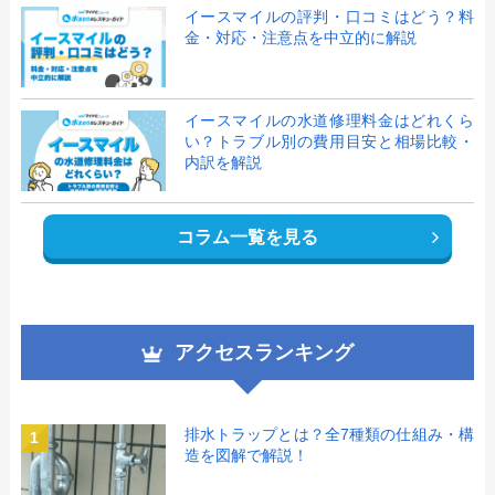
イースマイルの評判・口コミはどう？料
金・対応・注意点を中立的に解説
イースマイルの水道修理料金はどれくら
い？トラブル別の費用目安と相場比較・
内訳を解説
コラム一覧を見る
アクセスランキング
排水トラップとは？全7種類の仕組み・構
1
造を図解で解説！