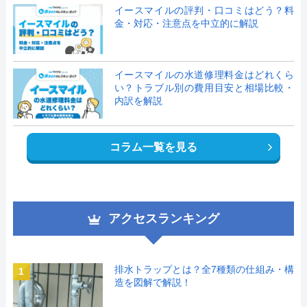
イースマイルの評判・口コミはどう？料
金・対応・注意点を中立的に解説
イースマイルの水道修理料金はどれくら
い？トラブル別の費用目安と相場比較・
内訳を解説
コラム一覧を見る
アクセスランキング
排水トラップとは？全7種類の仕組み・構
1
造を図解で解説！