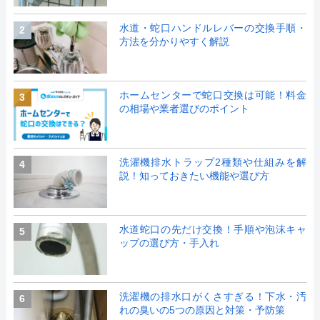
水道・蛇口ハンドルレバーの交換手順・
2
方法を分かりやすく解説
ホームセンターで蛇口交換は可能！料金
3
の相場や業者選びのポイント
洗濯機排水トラップ2種類や仕組みを解
4
説！知っておきたい機能や選び方
水道蛇口の先だけ交換！手順や泡沫キャ
5
ップの選び方・手入れ
洗濯機の排水口がくさすぎる！下水・汚
6
れの臭いの5つの原因と対策・予防策