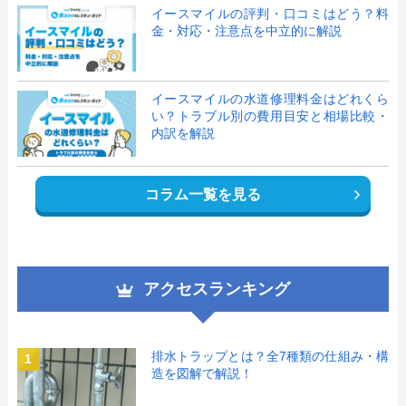
イースマイルの評判・口コミはどう？料
金・対応・注意点を中立的に解説
イースマイルの水道修理料金はどれくら
い？トラブル別の費用目安と相場比較・
内訳を解説
コラム一覧を見る
アクセスランキング
排水トラップとは？全7種類の仕組み・構
1
造を図解で解説！