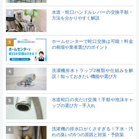
水道・蛇口ハンドルレバーの交換手順・
2
方法を分かりやすく解説
ホームセンターで蛇口交換は可能！料金
3
の相場や業者選びのポイント
洗濯機排水トラップ2種類や仕組みを解
4
説！知っておきたい機能や選び方
水道蛇口の先だけ交換！手順や泡沫キャ
5
ップの選び方・手入れ
洗濯機の排水口がくさすぎる！下水・汚
6
れの臭いの5つの原因と対策・予防策