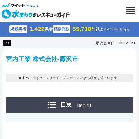
1,422
55,710
掲載業者
業者
相談件数
件以上
※2026年8月時点
PR
最終更新日： 2022.12.6
宮内工業 株式会社-藤沢市
◆本ページはアフィリエイトプログラムによる収益を得ています。
目次
[閉じる]