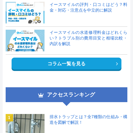
イースマイルの評判・口コミはどう？料
金・対応・注意点を中立的に解説
イースマイルの水道修理料金はどれくら
い？トラブル別の費用目安と相場比較・
内訳を解説
コラム一覧を見る
アクセスランキング
排水トラップとは？全7種類の仕組み・構
1
造を図解で解説！