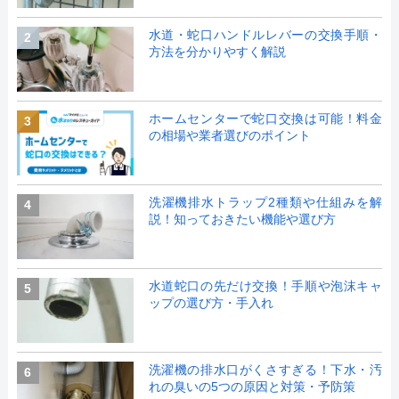
水道・蛇口ハンドルレバーの交換手順・
2
方法を分かりやすく解説
ホームセンターで蛇口交換は可能！料金
3
の相場や業者選びのポイント
洗濯機排水トラップ2種類や仕組みを解
4
説！知っておきたい機能や選び方
水道蛇口の先だけ交換！手順や泡沫キャ
5
ップの選び方・手入れ
洗濯機の排水口がくさすぎる！下水・汚
6
れの臭いの5つの原因と対策・予防策