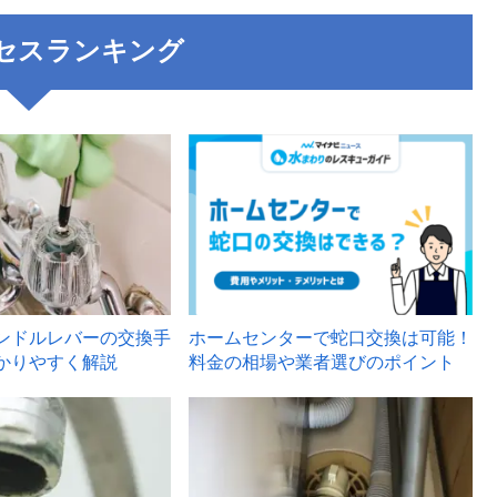
セスランキング
3
ンドルレバーの交換手
ホームセンターで蛇口交換は可能！
かりやすく解説
料金の相場や業者選びのポイント
6