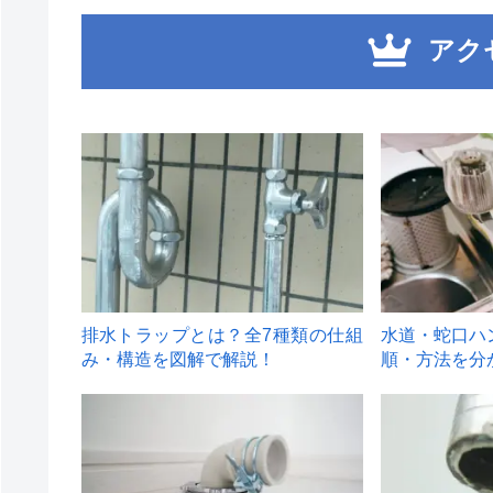
アク
1
2
排水トラップとは？全7種類の仕組
水道・蛇口ハ
み・構造を図解で解説！
順・方法を分
4
5