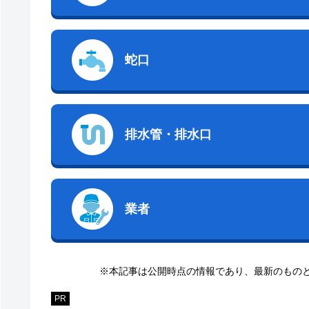
蛇口
排水管・排水口
業者
※本記事は公開時点の情報であり、最新のもの
PR