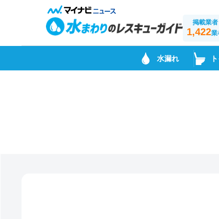
掲載業者
1,422
業
水漏れ
ト