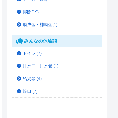
掃除(19)
助成金・補助金(1)
みんなの体験談
トイレ
(7)
排水口・排水管
(1)
給湯器
(4)
蛇口
(7)