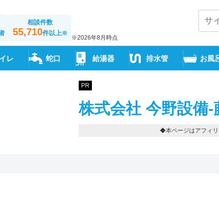
相談件数
55,710
者
件以上
※
※2026年8月時点
イレ
蛇口
給湯器
排水管
お風
PR
株式会社 今野設備-
◆本ページはアフィリ