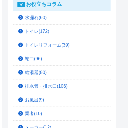
お役立ちコラム
水漏れ(60)
トイレ(172)
トイレリフォーム(39)
蛇口(96)
給湯器(80)
排水管・排水口(106)
お風呂(9)
業者(10)
メーカー(12)