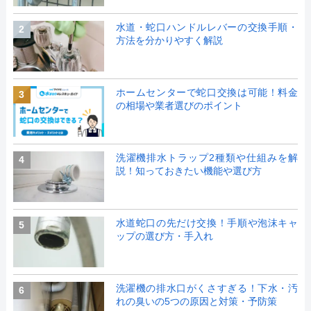
水道・蛇口ハンドルレバーの交換手順・
2
方法を分かりやすく解説
ホームセンターで蛇口交換は可能！料金
3
の相場や業者選びのポイント
洗濯機排水トラップ2種類や仕組みを解
4
説！知っておきたい機能や選び方
水道蛇口の先だけ交換！手順や泡沫キャ
5
ップの選び方・手入れ
洗濯機の排水口がくさすぎる！下水・汚
6
れの臭いの5つの原因と対策・予防策