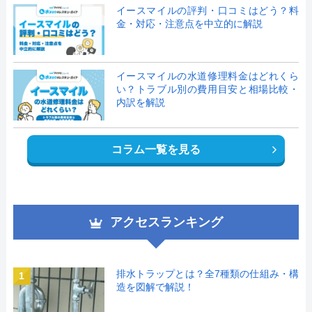
イースマイルの評判・口コミはどう？料
金・対応・注意点を中立的に解説
イースマイルの水道修理料金はどれくら
い？トラブル別の費用目安と相場比較・
内訳を解説
コラム一覧を見る
アクセスランキング
排水トラップとは？全7種類の仕組み・構
1
造を図解で解説！