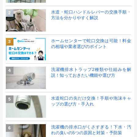
水道・蛇口ハンドルレバーの交換手順・
2
方法を分かりやすく解説
ホームセンターで蛇口交換は可能！料金
3
の相場や業者選びのポイント
洗濯機排水トラップ2種類や仕組みを解
4
説！知っておきたい機能や選び方
水道蛇口の先だけ交換！手順や泡沫キャ
5
ップの選び方・手入れ
洗濯機の排水口がくさすぎる！下水・汚
6
れの臭いの5つの原因と対策・予防策