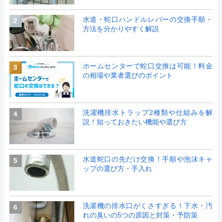
水道・蛇口ハンドルレバーの交換手順・
2
方法を分かりやすく解説
ホームセンターで蛇口交換は可能！料金
3
の相場や業者選びのポイント
洗濯機排水トラップ2種類や仕組みを解
4
説！知っておきたい機能や選び方
水道蛇口の先だけ交換！手順や泡沫キャ
5
ップの選び方・手入れ
洗濯機の排水口がくさすぎる！下水・汚
6
れの臭いの5つの原因と対策・予防策