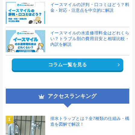
イースマイルの評判・口コミはどう？料
金・対応・注意点を中立的に解説
イースマイルの水道修理料金はどれくら
い？トラブル別の費用目安と相場比較・
内訳を解説
コラム一覧を見る
アクセスランキング
排水トラップとは？全7種類の仕組み・構
1
造を図解で解説！