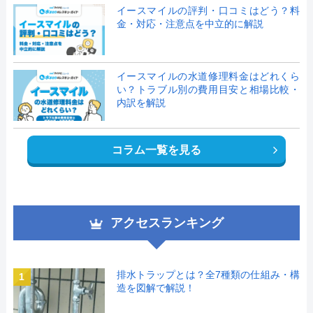
イースマイルの評判・口コミはどう？料
金・対応・注意点を中立的に解説
イースマイルの水道修理料金はどれくら
い？トラブル別の費用目安と相場比較・
内訳を解説
コラム一覧を見る
アクセスランキング
排水トラップとは？全7種類の仕組み・構
1
造を図解で解説！