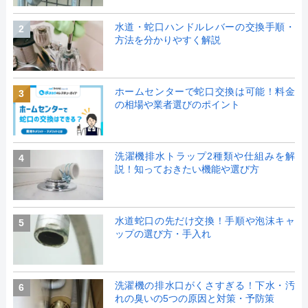
水道・蛇口ハンドルレバーの交換手順・
2
方法を分かりやすく解説
ホームセンターで蛇口交換は可能！料金
3
の相場や業者選びのポイント
洗濯機排水トラップ2種類や仕組みを解
4
説！知っておきたい機能や選び方
水道蛇口の先だけ交換！手順や泡沫キャ
5
ップの選び方・手入れ
洗濯機の排水口がくさすぎる！下水・汚
6
れの臭いの5つの原因と対策・予防策