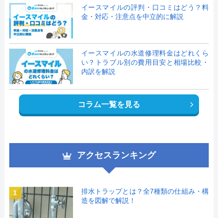
イースマイルの評判・口コミはどう？料
金・対応・注意点を中立的に解説
イースマイルの水道修理料金はどれくら
い？トラブル別の費用目安と相場比較・
内訳を解説
コラム一覧を見る
アクセスランキング
排水トラップとは？全7種類の仕組み・構
1
造を図解で解説！