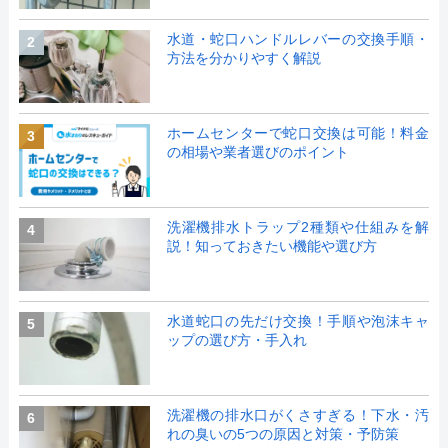
水道・蛇口ハンドルレバーの交換手順・
2
方法を分かりやすく解説
ホームセンターで蛇口交換は可能！料金
3
の相場や業者選びのポイント
洗濯機排水トラップ2種類や仕組みを解
4
説！知っておきたい機能や選び方
水道蛇口の先だけ交換！手順や泡沫キャ
5
ップの選び方・手入れ
洗濯機の排水口がくさすぎる！下水・汚
6
れの臭いの5つの原因と対策・予防策