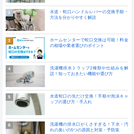
水道・蛇口ハンドルレバーの交換手順・
2
方法を分かりやすく解説
ホームセンターで蛇口交換は可能！料金
3
の相場や業者選びのポイント
洗濯機排水トラップ2種類や仕組みを解
4
説！知っておきたい機能や選び方
水道蛇口の先だけ交換！手順や泡沫キャ
5
ップの選び方・手入れ
洗濯機の排水口がくさすぎる！下水・汚
6
れの臭いの5つの原因と対策・予防策