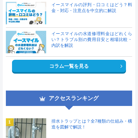
イースマイルの評判・口コミはどう？料
金・対応・注意点を中立的に解説
イースマイルの水道修理料金はどれくら
い？トラブル別の費用目安と相場比較・
内訳を解説
コラム一覧を見る
アクセスランキング
排水トラップとは？全7種類の仕組み・構
1
造を図解で解説！