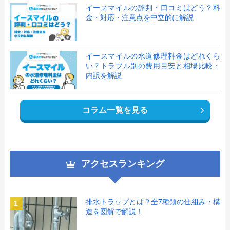
イースマイルの評判・口コミはどう？料
金・対応・注意点を中立的に解説
イースマイルの水道修理料金はどれくら
い？トラブル別の費用目安と相場比較・
内訳を解説
コラム一覧を見る
アクセスランキング
排水トラップとは？全7種類の仕組み・構
1
造を図解で解説！