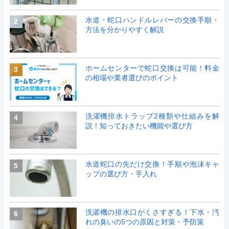
水道・蛇口ハンドルレバーの交換手順・
2
方法を分かりやすく解説
ホームセンターで蛇口交換は可能！料金
3
の相場や業者選びのポイント
洗濯機排水トラップ2種類や仕組みを解
4
説！知っておきたい機能や選び方
水道蛇口の先だけ交換！手順や泡沫キャ
5
ップの選び方・手入れ
洗濯機の排水口がくさすぎる！下水・汚
6
れの臭いの5つの原因と対策・予防策