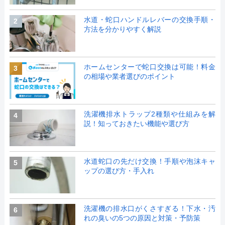
水道・蛇口ハンドルレバーの交換手順・
2
方法を分かりやすく解説
ホームセンターで蛇口交換は可能！料金
3
の相場や業者選びのポイント
洗濯機排水トラップ2種類や仕組みを解
4
説！知っておきたい機能や選び方
水道蛇口の先だけ交換！手順や泡沫キャ
5
ップの選び方・手入れ
洗濯機の排水口がくさすぎる！下水・汚
6
れの臭いの5つの原因と対策・予防策