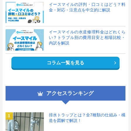
イースマイルの評判・口コミはどう？料
金・対応・注意点を中立的に解説
イースマイルの水道修理料金はどれくら
い？トラブル別の費用目安と相場比較・
内訳を解説
コラム一覧を見る
アクセスランキング
排水トラップとは？全7種類の仕組み・構
1
造を図解で解説！