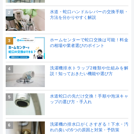
水道・蛇口ハンドルレバーの交換手順・
2
方法を分かりやすく解説
ホームセンターで蛇口交換は可能！料金
3
の相場や業者選びのポイント
洗濯機排水トラップ2種類や仕組みを解
4
説！知っておきたい機能や選び方
水道蛇口の先だけ交換！手順や泡沫キャ
5
ップの選び方・手入れ
洗濯機の排水口がくさすぎる！下水・汚
6
れの臭いの5つの原因と対策・予防策