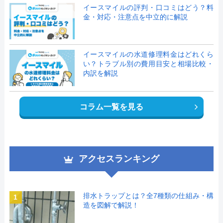
イースマイルの評判・口コミはどう？料
金・対応・注意点を中立的に解説
イースマイルの水道修理料金はどれくら
い？トラブル別の費用目安と相場比較・
内訳を解説
コラム一覧を見る
アクセスランキング
排水トラップとは？全7種類の仕組み・構
1
造を図解で解説！