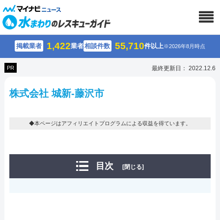
1,422
55,710
掲載業者
業者
相談件数
件以上
※2026年8月時点
PR
最終更新日： 2022.12.6
株式会社 城新-藤沢市
◆本ページはアフィリエイトプログラムによる収益を得ています。
目次
[閉じる]