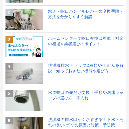
水道・蛇口ハンドルレバーの交換手順・
2
方法を分かりやすく解説
ホームセンターで蛇口交換は可能！料金
3
の相場や業者選びのポイント
洗濯機排水トラップ2種類や仕組みを解
4
説！知っておきたい機能や選び方
水道蛇口の先だけ交換！手順や泡沫キャ
5
ップの選び方・手入れ
洗濯機の排水口がくさすぎる！下水・汚
6
れの臭いの5つの原因と対策・予防策