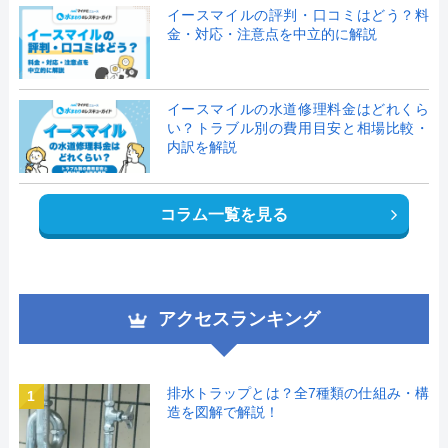
イースマイルの評判・口コミはどう？料
金・対応・注意点を中立的に解説
イースマイルの水道修理料金はどれくら
い？トラブル別の費用目安と相場比較・
内訳を解説
コラム一覧を見る
アクセスランキング
排水トラップとは？全7種類の仕組み・構
1
造を図解で解説！