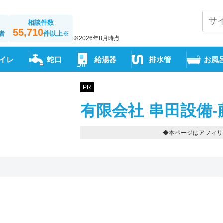
相談件数
55,710
者
件以上
※
※2026年8月時点
イレ
蛇口
給湯器
排水管
お風
PR
有限会社 串田設備-
◆本ページはアフィリ