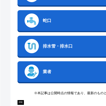
蛇口
排水管・排水口
業者
※本記事は公開時点の情報であり、最新のもの
PR