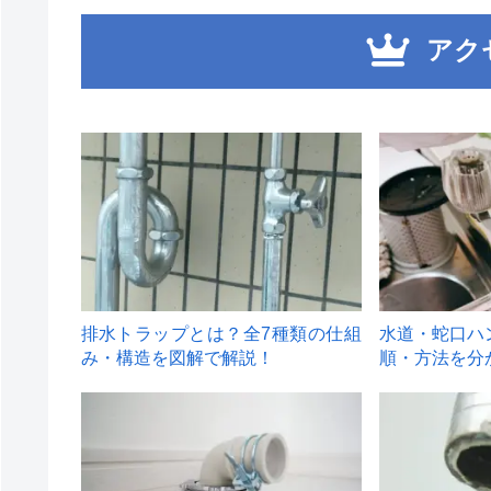
アク
1
2
排水トラップとは？全7種類の仕組
水道・蛇口ハ
み・構造を図解で解説！
順・方法を分
4
5