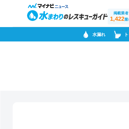
掲載業者
1,422
業
水漏れ
ト