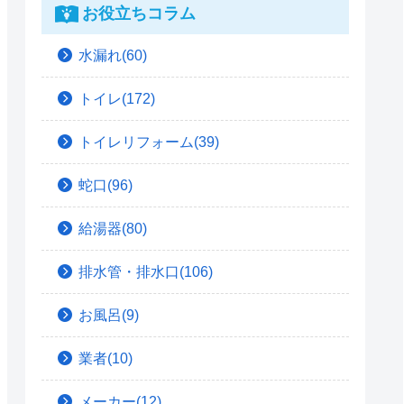
お役立ちコラム
水漏れ(60)
トイレ(172)
トイレリフォーム(39)
蛇口(96)
給湯器(80)
排水管・排水口(106)
お風呂(9)
業者(10)
メーカー(12)