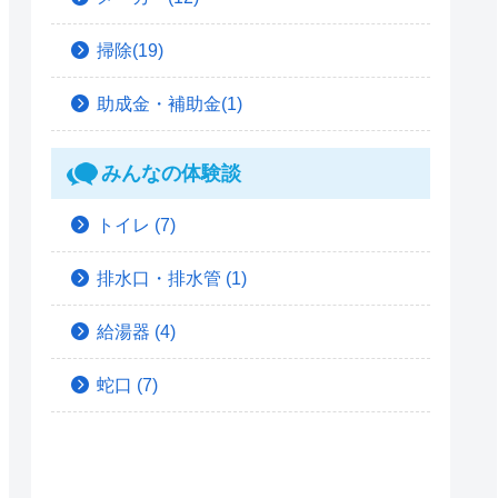
掃除(19)
助成金・補助金(1)
みんなの体験談
トイレ
(7)
排水口・排水管
(1)
給湯器
(4)
蛇口
(7)