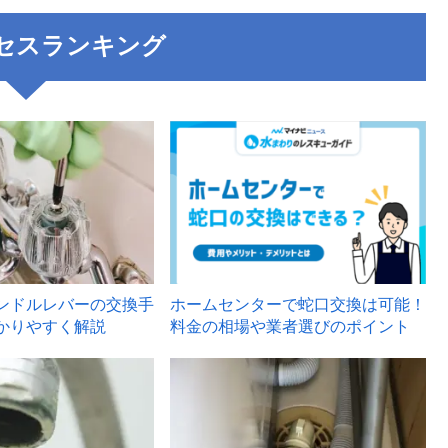
セスランキング
3
ンドルレバーの交換手
ホームセンターで蛇口交換は可能！
かりやすく解説
料金の相場や業者選びのポイント
6